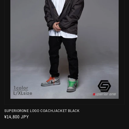
SUPERIORONE LOGO COACHJACKET BLACK
通
¥14,800 JPY
常