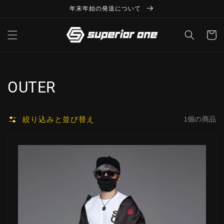
コンテ
ンツに
年末年始の発送について
進む
カ
ー
ト
コ
OUTER
レ
絞り込みと並び替え
1個の商品
ク
シ
ョ
ン: