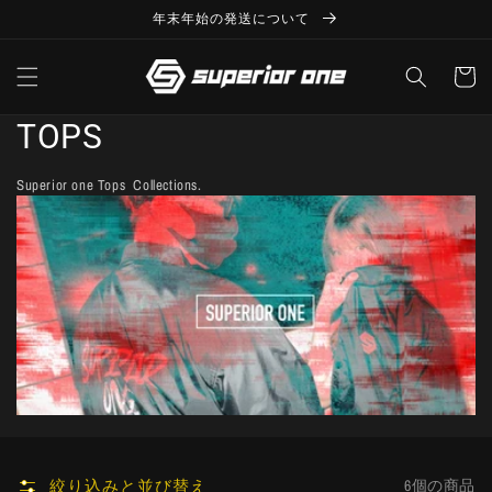
コンテ
ンツに
年末年始の発送について
進む
カ
ー
ト
コ
TOPS
レ
Superior one Tops Collections.
ク
シ
ョ
ン:
絞り込みと並び替え
6個の商品