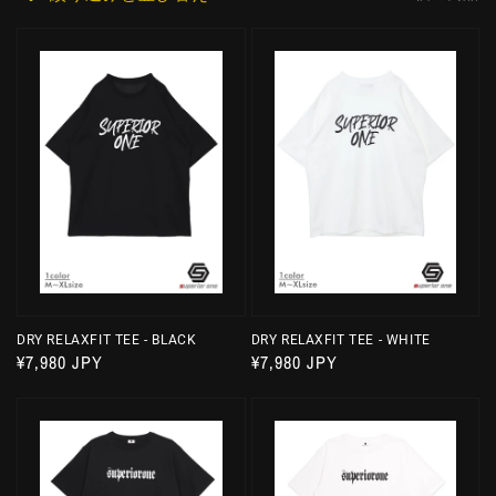
DRY RELAXFIT TEE - BLACK
DRY RELAXFIT TEE - WHITE
通
¥7,980 JPY
通
¥7,980 JPY
常
常
価
価
格
格