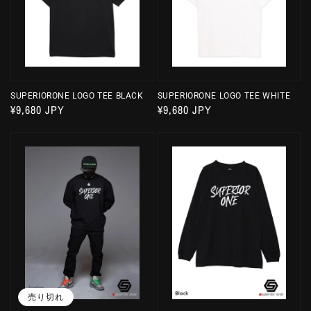
SUPERIORONE LOGO TEE BLACK
SUPERIORONE LOGO TEE WHITE
通
¥9,680 JPY
通
¥9,680 JPY
常
常
価
価
格
格
売り切れ